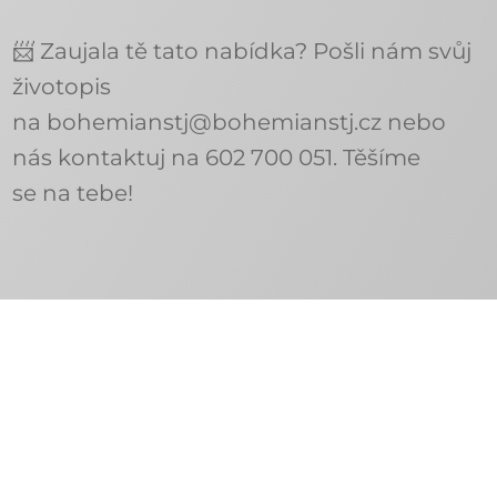
📨 Zaujala tě tato nabídka? Pošli nám svůj
životopis
na bohemianstj@bohemianstj.cz nebo
nás kontaktuj na 602 700 051. Těšíme
se na tebe!