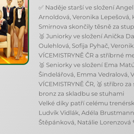
✅ Naděje starší ve složení Ange
Arnoldová, Veronika Lepešová, K
Smirnova skončily těsně za stupn
🥈 Juniorky ve složení Anička D
Oulehlová, Sofija Pyhač, Veronik
VÍCEMISTRYNĚ ČR a stříbrné me
🥈 Seniorky ve složení Ema Mat
Šindelářová, Emma Vedralová, Ve
VÍCEMISTRYNĚ ČR, 🥈 stříbro za 
bronz za skladbu se stuhami
Velké díky patří celému trenér
Ludvík Vidlák, Adéla Brustman
Štěpánková, Natálie Lorenzová 