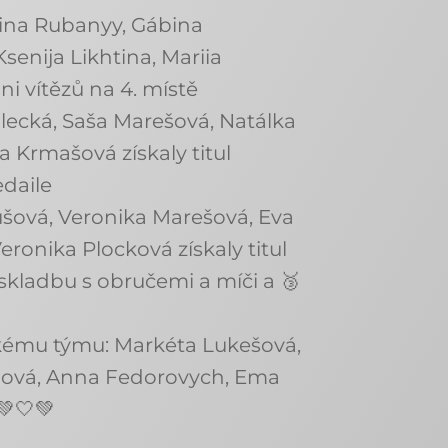
lina Rubanyy, Gábina
senija Likhtina, Mariia
i vítězů na 4. místě
alecká, Saša Marešová, Natálka
a Krmašová získaly titul
daile
úšová, Veronika Marešová, Eva
ronika Plocková získaly titul
skladbu s obručemi a míči a 🥉
skému týmu: Markéta Lukešová,
nová, Anna Fedorovych, Ema
💚🤍💚