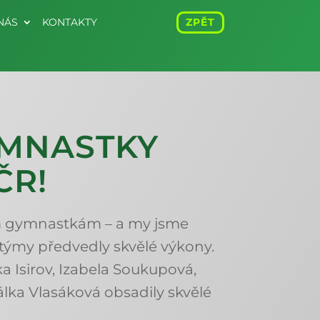
NÁS
KONTAKTY
ZPĚT
MNASTKY
ČR!
m gymnastkám – a my jsme
týmy předvedly skvělé výkony.
a Isirov, Izabela Soukupová,
atálka Vlasáková obsadily skvělé