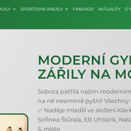
DÍLY
SPORTOVNÍ AREÁLY
FANSHOP
AKTUALITY
O 
MODERNÍ GY
ZÁŘILY NA M
Sobota patřila našim moderní
na ně nesmírně pyšní! Všechny 
✅ Naděje mladší ve složení Klárk
Sofinka Štůrala, Elli Uhliarik, N
5. místo